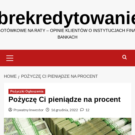
Skip
brekredytowanie
to
content
GOTÓWKOWE NA RATY – OPINIE KLIENTÓW O INSTYTUCJACH FIN
BANKACH
Primary
Menu
HOME
POŻYCZĘ CI PIENIĄDZE NA PROCENT
Pożyczki Ogłoszenia
Pożyczę Ci pieniądze na procent
Prywatny Inwestor
16 grudnia, 2022
12