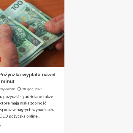
klienta
na
raty
online
nawet
do
50
000
złotych
ożyczka wypłata nawet
 minut
edytowanie
30 lipca, 2022
u pożyczki są udzielane także
które mają niską zdolność
ą oraz w nagłych wypadkach.
OLO pożyczka online...
Read
e
more