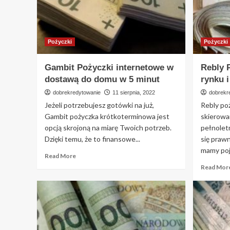
Pożyczki
Pożyczki
Gambit Pożyczki internetowe w
Rebly 
dostawą do domu w 5 minut
rynku 
dobrekredytowanie
11 sierpnia, 2022
dobrekr
Jeżeli potrzebujesz gotówki na już,
Rebly po
Gambit pożyczka krótkoterminowa jest
skierowa
opcją skrojoną na miarę Twoich potrzeb.
pełnolet
Dzięki temu, że to finansowe...
się praw
mamy poję
Read
Read More
more
Read Mor
about
Gambit
Pożyczki
internetowe
w
dostawą