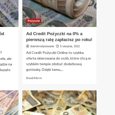
Pożyczki
ód
Ad Credit Pożyczki na 0% a
pierwszą ratę zapłacisz po roku!
dobrekredytowanie
5 sierpnia, 2022
Ad Credit Pożyczki Online to szybka
22
oferta skierowana do osób, które chcą w
le, ale
szybkim tempie zdobyć dodatkową
iądze na
gotówkę. Dzięki temu,...
okazało
Read
Read More
more
about
Ad
Credit
Pożyczki
na
0%