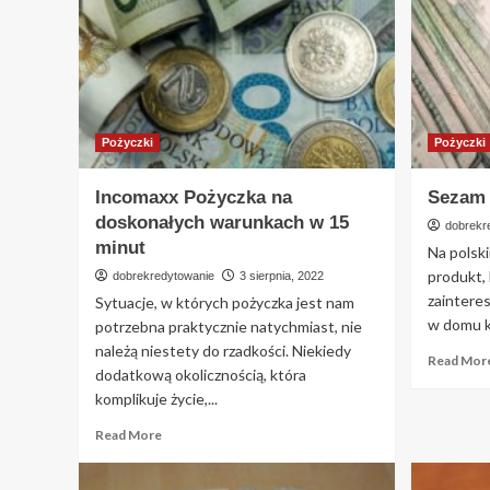
do
domu
w
5
minut
Pożyczki
Pożyczki
Incomaxx Pożyczka na
Sezam 
doskonałych warunkach w 15
dobrekr
minut
Na polsk
produkt, 
dobrekredytowanie
3 sierpnia, 2022
zaintere
Sytuacje, w których pożyczka jest nam
w domu kl
potrzebna praktycznie natychmiast, nie
należą niestety do rzadkości. Niekiedy
Read Mor
dodatkową okolicznością, która
komplikuje życie,...
Read
Read More
more
about