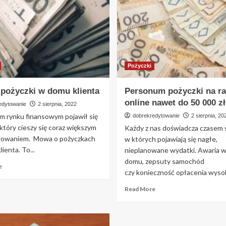
rynku
osobisty
i
ze
NR
stałym
1
oprocentowaniem
w
Polsce
Pożyczki
pożyczki w domu klienta
Personum pożyczki na ra
online nawet do 50 000 z
edytowanie
2 sierpnia, 2022
im rynku finansowym pojawił się
dobrekredytowanie
2 sierpnia, 20
który cieszy się coraz większym
Każdy z nas doświadcza czasem s
sowaniem. Mowa o pożyczkach
w których pojawiają się nagłe,
ienta. To...
nieplanowane wydatki. Awaria 
domu, zepsuty samochód
Read
e
czy konieczność opłacenia wysok
more
about
Read
Read More
Sezam
more
pożyczki
about
w
Personum
domu
pożyczki