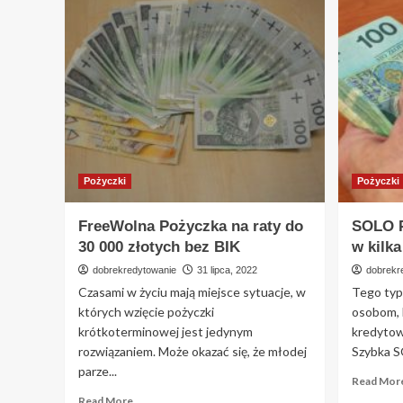
Incomaxx
Pożyczka
na
doskonałych
warunkach
w
15
minut
Pożyczki
Pożyczki
FreeWolna Pożyczka na raty do
SOLO P
30 000 złotych bez BIK
w kilka
dobrekredytowanie
31 lipca, 2022
dobrekr
Czasami w życiu mają miejsce sytuacje, w
Tego typ
których wzięcie pożyczki
osobom, 
krótkoterminowej jest jedynym
kredytow
rozwiązaniem. Może okazać się, że młodej
Szybka S
parze...
Read Mor
Read
Read More