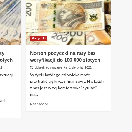
a
pierwszą
ratę
zapłacisz
po
roku!
Pożyczki
ty
Norton pożyczki na raty bez
łotych
weryfikacji do 100 000 złotych
22
dobrekredytowanie
1 sierpnia, 2022
ytuacji,
W życiu każdego człowieka może
przytrafić się kryzys finansowy. Nie każdy
w
z nas jest w tej komfortowej sytuacji i
ma...
ich...
Read
Read More
more
about
Norton
pożyczki
na