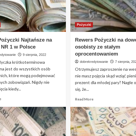
Pożyczki
Pożyczki Najtańsze na
Rewers Pożyczki na dow
i NR 1 w Polsce
osobisty ze stałym
oprocentowaniem
edytowanie
9 sierpnia, 2022
życzka krótkoterminowa
dobrekredytowanie
7 sierpnia, 20
na jest do wszystkich osób
Otrzymujesz zaproszenie na wese
nich, które mogą podejmować
nie masz pojęcia skąd wziąć pien
nych zobowiązań. Nigdy nie
prezent dla młodej pary? Nagle 
cia kiedy...
się, że...
Read
Read
e
Read More
more
more
about
about
Rebly
Rewers
Pożyczki
Pożyczki
Najtańsze
na
na
dowód